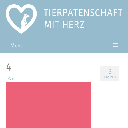
Menü
Patentiere
4
3
Pat*in werden
NOV. 2023
|
0
Patenschaft verschenken
Blog
FAQ