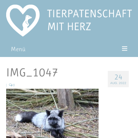
Menü
Patentiere
IMG_1047
24
Pat*in werden
AUG. 2022
|
0
Patenschaft verschenken
Blog
FAQ