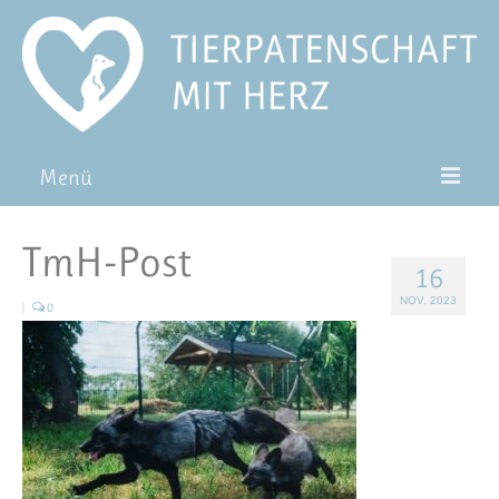
Menü
Patentiere
TmH-Post
16
Pat*in werden
NOV. 2023
|
0
Patenschaft verschenken
Blog
FAQ