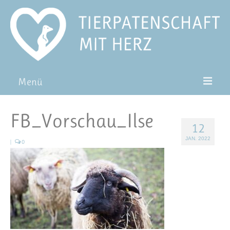
Menü
Patentiere
FB_Vorschau_Ilse
12
Pat*in werden
JAN. 2022
|
0
Patenschaft verschenken
Blog
FAQ