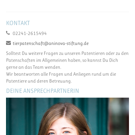
KONTAKT
02241-2615494
tierpatenschaft@aninova-stiftung.de
Solltest Du weitere Fragen zu unseren Patentieren oder zu den
Patenschaften im Allgemeinen haben, so kannst Du Dich
gerne an das Team wenden.
Wir beantworten alle Fragen und Anliegen rund um die
Patentiere und deren Betreuung.
DEINE ANSPRECHPARTNERIN