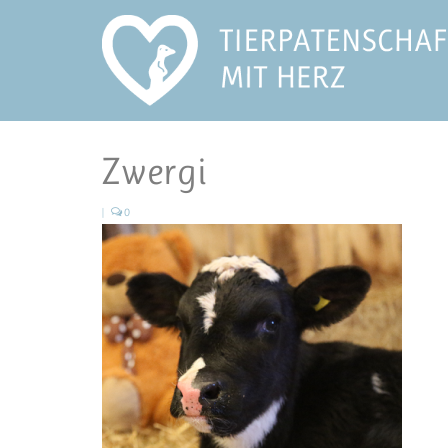
Zwergi
|
0