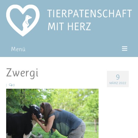
Menü
Patentiere
Zwergi
9
Pat*in werden
MÄRZ 2022
|
0
Patenschaft verschenken
Blog
FAQ