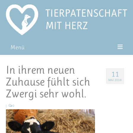
Menü
Patentiere
In ihrem neuen
11
Pat*in werden
Zuhause fühlt sich
MAI 2016
Patenschaft verschenken
Zwergi sehr wohl.
Blog
|
0
FAQ