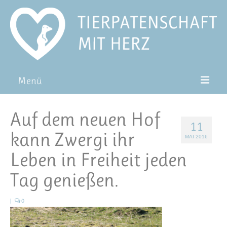
Menü
Patentiere
Auf dem neuen Hof
11
Pat*in werden
kann Zwergi ihr
MAI 2016
Patenschaft verschenken
Leben in Freiheit jeden
Blog
Tag genießen.
FAQ
|
0