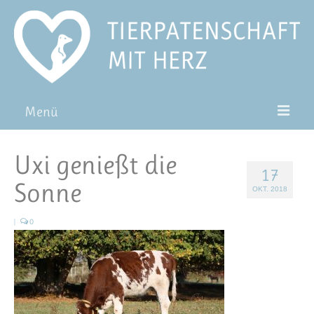
Menü
Patentiere
Uxi genießt die
17
Pat*in werden
Sonne
OKT. 2018
Patenschaft verschenken
|
0
Blog
FAQ