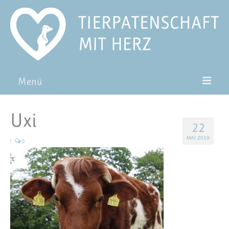
Menü
Patentiere
Uxi
22
Pat*in werden
MAI 2019
|
0
Patenschaft verschenken
Blog
FAQ