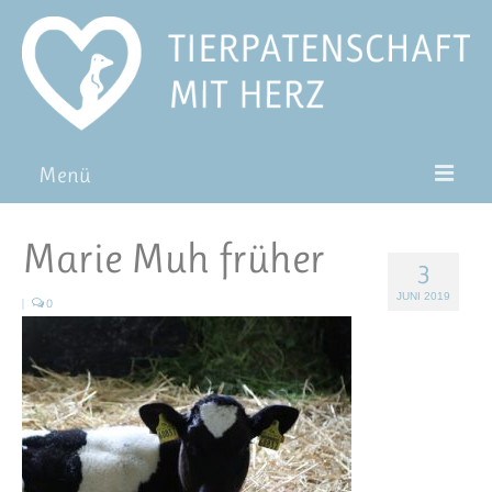
Menü
Patentiere
Marie Muh früher
3
Pat*in werden
JUNI 2019
|
0
Patenschaft verschenken
Blog
FAQ