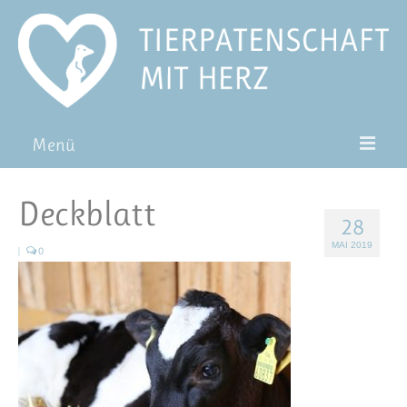
Menü
Patentiere
Deckblatt
28
Pat*in werden
MAI 2019
|
0
Patenschaft verschenken
Blog
FAQ