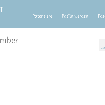
Patentiere
Pat*in werden
Pat
mber
MÄR