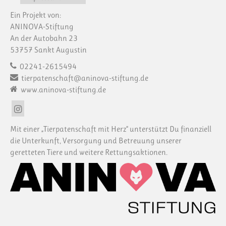
Ein Projekt von:
ANINOVA-Stiftung
An der Autobahn 23
53757 Sankt Augustin
02241-2615494
tierpatenschaft@aninova-stiftung.de
www.aninova-stiftung.de
Mit einer „Tierpatenschaft mit Herz“ unterstützt Du finanziell
die Unterkunft, Versorgung und Betreuung unserer
geretteten Tiere und weitere Rettungsaktionen.