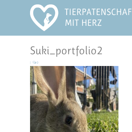
Suki_portfolio2
|
0