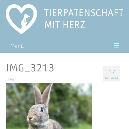
Menü
Patentiere
IMG_3213
17
Pat*in werden
MAI 2022
|
0
Patenschaft verschenken
Blog
FAQ