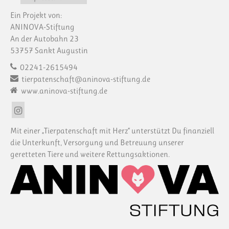
Ein Projekt von:
ANINOVA-Stiftung
An der Autobahn 23
53757 Sankt Augustin
02241-2615494
tierpatenschaft@aninova-stiftung.de
www.aninova-stiftung.de
Mit einer „Tierpatenschaft mit Herz“ unterstützt Du finanziell
die Unterkunft, Versorgung und Betreuung unserer
geretteten Tiere und weitere Rettungsaktionen.