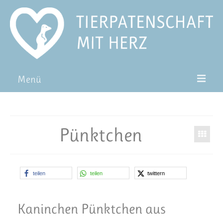
Menü
Patentiere
Pat*in werden
Pünktchen
Patenschaft verschenken
Blog
teilen
teilen
twittern
FAQ
Kaninchen Pünktchen aus