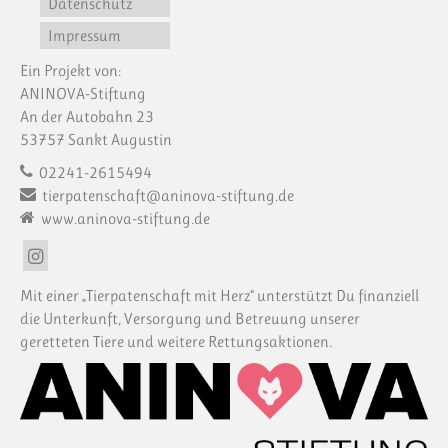
Datenschutz
Impressum
Ein Projekt von:
ANINOVA-Stiftung
An der Autobahn 23
53757 Sankt Augustin
02241-2615494
tierpatenschaft@aninova-stiftung.de
www.aninova-stiftung.de
Mit einer „Tierpatenschaft mit Herz“ unterstützt Du finanziell
die Unterkunft, Versorgung und Betreuung unserer
geretteten Tiere und weitere Rettungsaktionen.