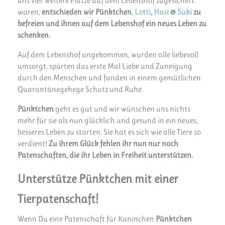
uns vier weitere Plätze auf dem Lebenshof zugesichert
waren,
entschieden wir
Pünktchen
,
Lotti
,
Hasi
&
Suki
zu
befreien und ihnen auf dem Lebenshof ein neues Leben zu
schenken.
Auf dem Lebenshof angekommen, wurden alle liebevoll
umsorgt, spürten das erste Mal Liebe und Zuneigung
durch den Menschen und fanden in einem gemütlichen
Quarantänegehege Schutz und Ruhe.
Pünktchen
geht es gut und wir wünschen uns nichts
mehr für sie als nun glücklich und gesund in ein neues,
besseres Leben zu starten. Sie hat es sich wie alle Tiere so
verdient!
Zu ihrem Glück fehlen ihr nun nur noch
Patenschaften, die ihr Leben in Freiheit unterstützen.
Unterstütze
Pünktchen
mit einer
Tierpatenschaft!
Wenn Du eine Patenschaft für Kaninchen
Pünktchen