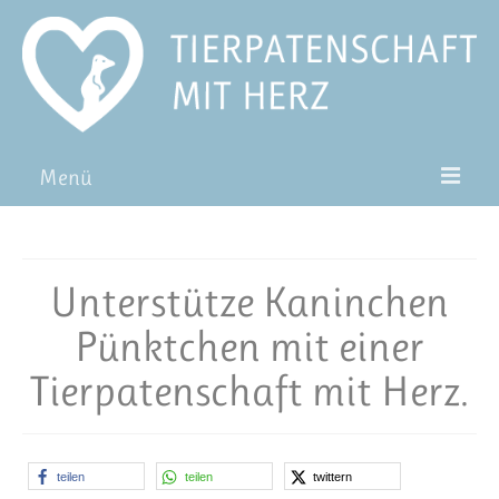
Menü
Patentiere
Pat*in werden
Unterstütze Kaninchen
Patenschaft verschenken
Pünktchen mit einer
Blog
Tierpatenschaft mit Herz.
FAQ
teilen
teilen
twittern