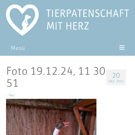
Menü
Patentiere
Foto 19.12.24, 11 30
20
Pat*in werden
51
DEZ. 2024
Patenschaft verschenken
|
0
Blog
FAQ