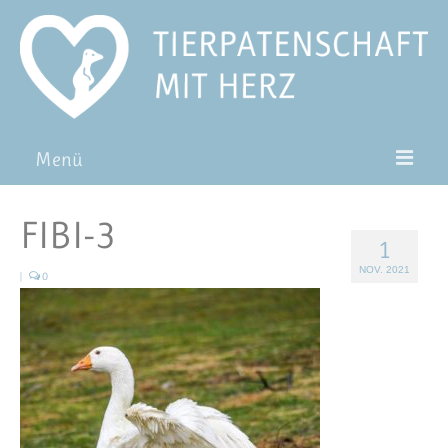
Menü
Patentiere
FIBI-3
1
Pat*in werden
NOV. 2021
|
0
Patenschaft verschenken
Blog
FAQ