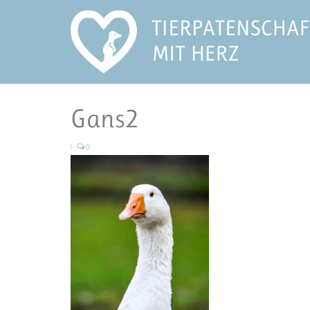
Gans2
|
0