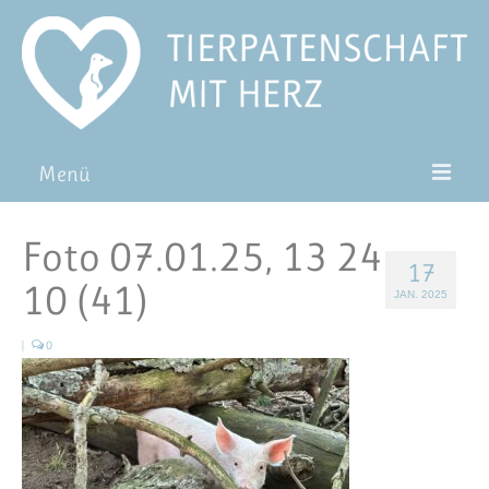
Menü
Patentiere
Foto 07.01.25, 13 24
17
Pat*in werden
10 (41)
JAN. 2025
Patenschaft verschenken
|
0
Blog
FAQ