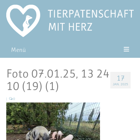
Menü
Patentiere
Foto 07.01.25, 13 24
17
Pat*in werden
10 (19) (1)
JAN. 2025
Patenschaft verschenken
|
0
Blog
FAQ