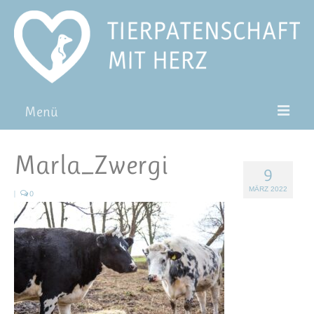
Menü
Patentiere
Marla_Zwergi
9
Pat*in werden
MÄRZ 2022
|
0
Patenschaft verschenken
Blog
FAQ