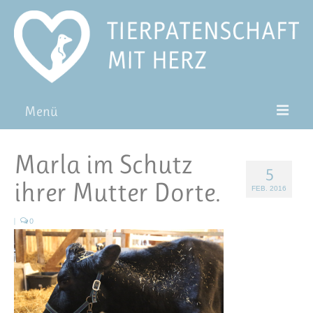
Menü
Patentiere
Marla im Schutz
5
Pat*in werden
ihrer Mutter Dorte.
FEB. 2016
Patenschaft verschenken
|
0
Blog
FAQ