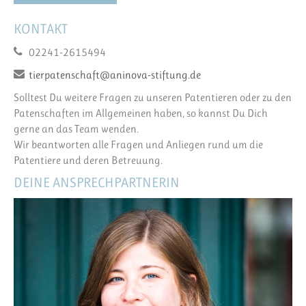
KONTAKT
02241-2615494
tierpatenschaft@aninova-stiftung.de
Solltest Du weitere Fragen zu unseren Patentieren oder zu den
Patenschaften im Allgemeinen haben, so kannst Du Dich
gerne an das Team wenden.
Wir beantworten alle Fragen und Anliegen rund um die
Patentiere und deren Betreuung.
DEINE ANSPRECHPARTNERIN