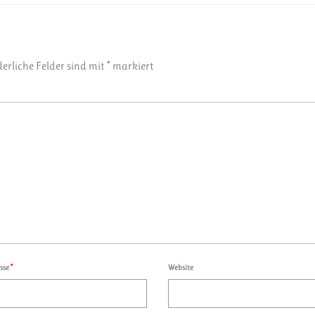
derliche Felder sind mit
*
markiert
esse
*
Website