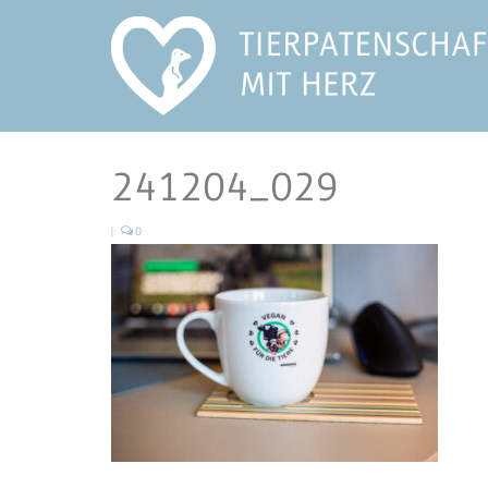
241204_029
|
0