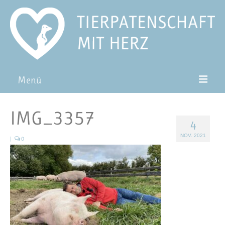
Menü
Patentiere
IMG_3357
4
Pat*in werden
NOV. 2021
|
0
Patenschaft verschenken
Blog
FAQ