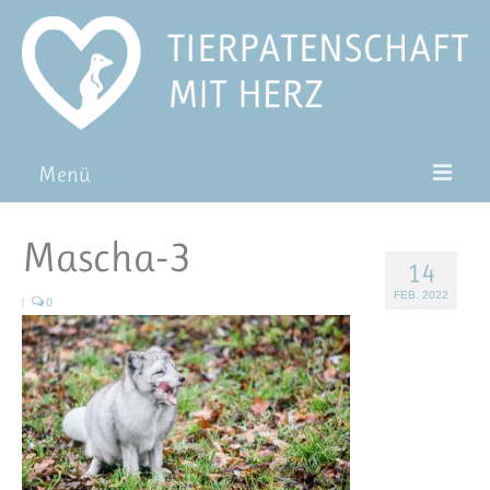
Menü
Patentiere
Mascha-3
14
Pat*in werden
FEB. 2022
|
0
Patenschaft verschenken
Blog
FAQ