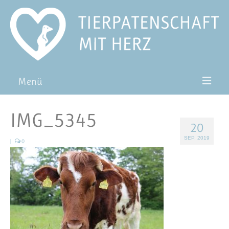
Menü
Patentiere
IMG_5345
20
Pat*in werden
SEP. 2019
|
0
Patenschaft verschenken
Blog
FAQ