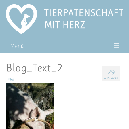
Menü
Patentiere
Blog_Text_2
29
Pat*in werden
JAN. 2018
|
0
Patenschaft verschenken
Blog
FAQ