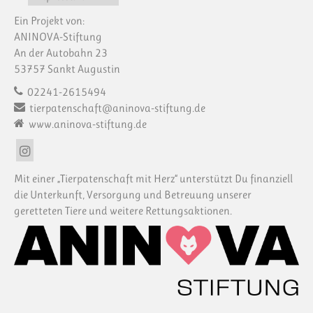
Ein Projekt von:
ANINOVA-Stiftung
An der Autobahn 23
53757 Sankt Augustin
02241-2615494
tierpatenschaft@aninova-stiftung.de
www.aninova-stiftung.de
Mit einer „Tierpatenschaft mit Herz“ unterstützt Du finanziell
die Unterkunft, Versorgung und Betreuung unserer
geretteten Tiere und weitere Rettungsaktionen.