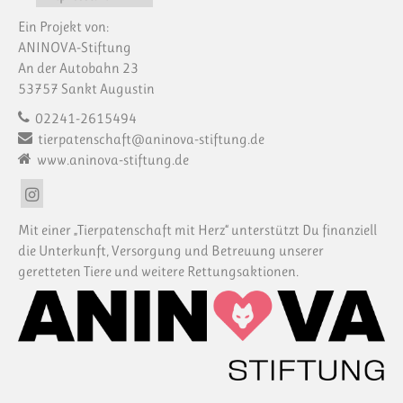
Ein Projekt von:
ANINOVA-Stiftung
An der Autobahn 23
53757 Sankt Augustin
02241-2615494
tierpatenschaft@aninova-stiftung.de
www.aninova-stiftung.de
Mit einer „Tierpatenschaft mit Herz“ unterstützt Du finanziell
die Unterkunft, Versorgung und Betreuung unserer
geretteten Tiere und weitere Rettungsaktionen.