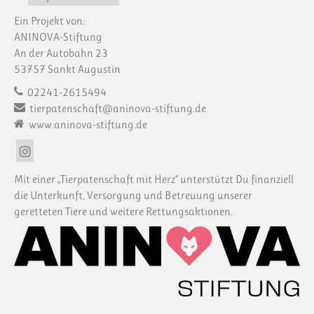
Ein Projekt von:
ANINOVA-Stiftung
An der Autobahn 23
53757 Sankt Augustin
02241-2615494
tierpatenschaft@aninova-stiftung.de
www.aninova-stiftung.de
Mit einer „Tierpatenschaft mit Herz“ unterstützt Du finanziell
die Unterkunft, Versorgung und Betreuung unserer
geretteten Tiere und weitere Rettungsaktionen.