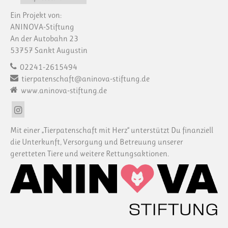
Ein Projekt von:
ANINOVA-Stiftung
An der Autobahn 23
53757 Sankt Augustin
02241-2615494
tierpatenschaft@aninova-stiftung.de
www.aninova-stiftung.de
Mit einer „Tierpatenschaft mit Herz“ unterstützt Du finanziell
die Unterkunft, Versorgung und Betreuung unserer
geretteten Tiere und weitere Rettungsaktionen.