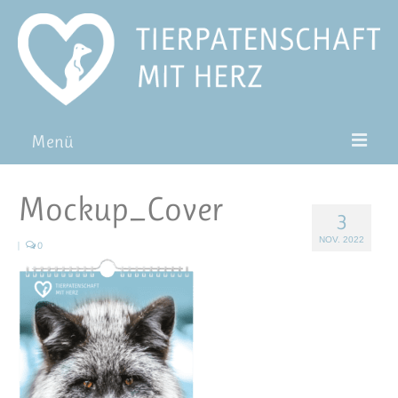
Menü
Patentiere
Mockup_Cover
3
Pat*in werden
NOV. 2022
|
0
Patenschaft verschenken
Blog
FAQ