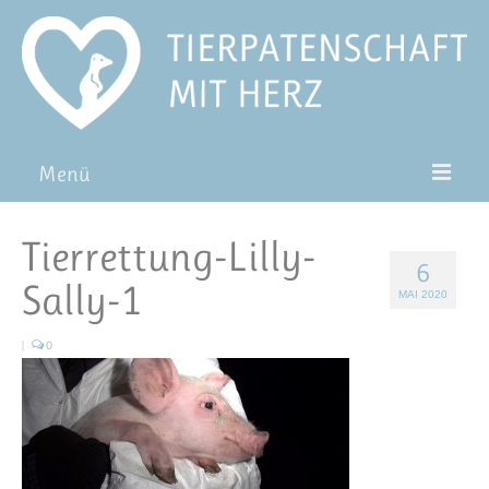
Menü
Patentiere
Tierrettung-Lilly-
6
Pat*in werden
Sally-1
MAI 2020
Patenschaft verschenken
|
0
Blog
FAQ