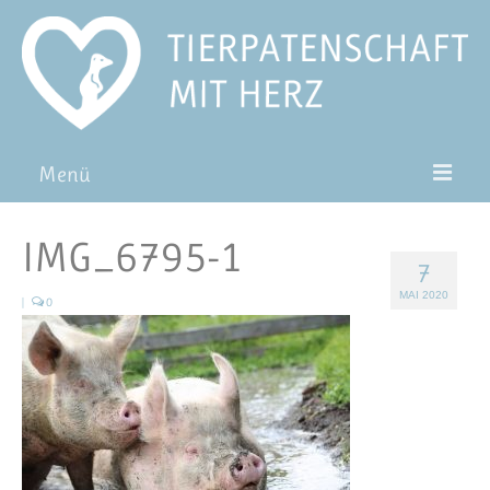
Menü
Patentiere
IMG_6795-1
7
Pat*in werden
MAI 2020
|
0
Patenschaft verschenken
Blog
FAQ