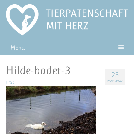
Menü
Patentiere
Hilde-badet-3
23
Pat*in werden
NOV. 2020
|
0
Patenschaft verschenken
Blog
FAQ