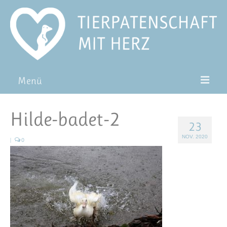
Menü
Patentiere
Hilde-badet-2
23
Pat*in werden
NOV. 2020
|
0
Patenschaft verschenken
Blog
FAQ