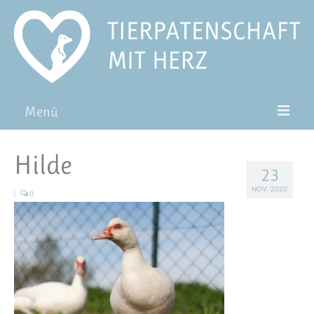
Menü
Patentiere
Hilde
23
Pat*in werden
NOV. 2020
|
0
Patenschaft verschenken
Blog
FAQ