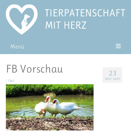
Menü
Patentiere
FB Vorschau
23
Pat*in werden
NOV. 2020
|
0
Patenschaft verschenken
Blog
FAQ