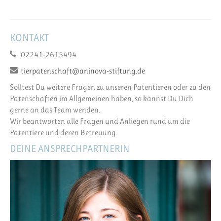
KONTAKT
02241-2615494
tierpatenschaft@aninova-stiftung.de
Solltest Du weitere Fragen zu unseren Patentieren oder zu den
Patenschaften im Allgemeinen haben, so kannst Du Dich
gerne an das Team wenden.
Wir beantworten alle Fragen und Anliegen rund um die
Patentiere und deren Betreuung.
DEINE ANSPRECHPARTNERIN