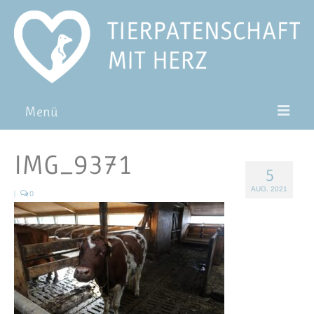
Menü
Patentiere
IMG_9371
5
Pat*in werden
AUG. 2021
|
0
Patenschaft verschenken
Blog
FAQ