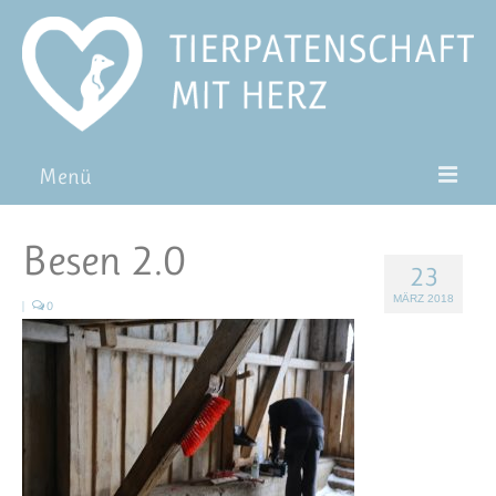
Menü
Patentiere
Besen 2.0
23
Pat*in werden
MÄRZ 2018
|
0
Patenschaft verschenken
Blog
FAQ