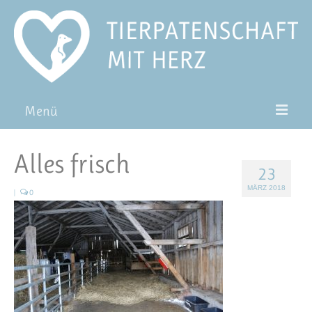
Menü
Patentiere
Alles frisch
23
Pat*in werden
MÄRZ 2018
|
0
Patenschaft verschenken
Blog
FAQ