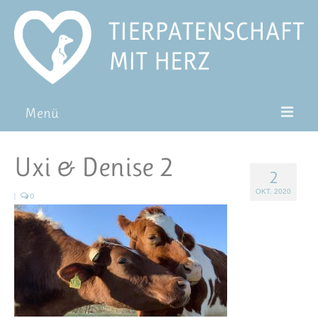
Menü
Patentiere
Uxi & Denise 2
2
Pat*in werden
OKT. 2020
|
0
Patenschaft verschenken
Blog
FAQ