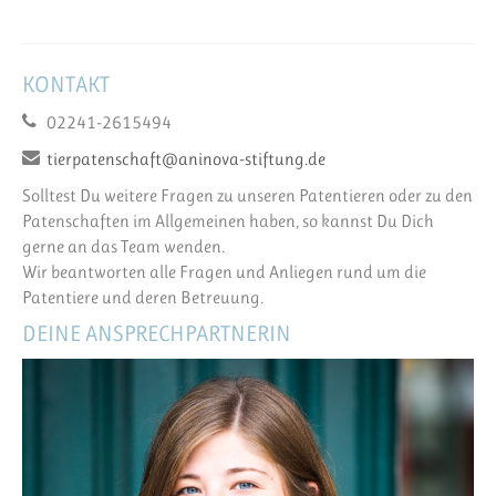
KONTAKT
02241-2615494
tierpatenschaft@aninova-stiftung.de
Solltest Du weitere Fragen zu unseren Patentieren oder zu den
Patenschaften im Allgemeinen haben, so kannst Du Dich
gerne an das Team wenden.
Wir beantworten alle Fragen und Anliegen rund um die
Patentiere und deren Betreuung.
DEINE ANSPRECHPARTNERIN