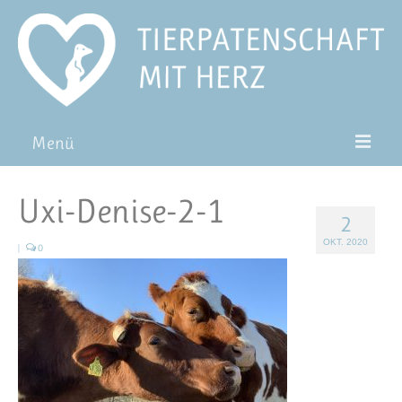
Menü
Patentiere
Uxi-Denise-2-1
2
Pat*in werden
OKT. 2020
|
0
Patenschaft verschenken
Blog
FAQ