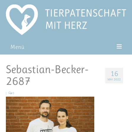
Menü
Patentiere
Sebastian-Becker-
16
Pat*in werden
2687
MAI 2022
Patenschaft verschenken
|
0
Blog
FAQ