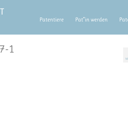
Patentiere
Pat*in werden
Pat
7-1
M